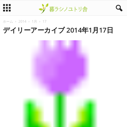
ホーム
2014
1月
17
暮
デイリーアーカイブ 2014年1月17日
ラ
シ
ノ
ユ
ト
リ
舎