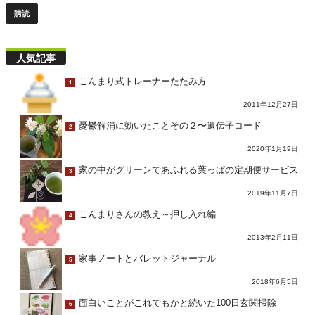
人気記事
こんまり式トレーナーたたみ方
1
2011年12月27日
憂鬱解消に効いたことその２〜遺伝子コード
2
2020年1月19日
家の中がグリーンであふれる葉っぱの定期便サービス
3
2019年11月7日
こんまりさんの教え～押し入れ編
4
2013年2月11日
家事ノートとバレットジャーナル
5
2018年6月5日
面白いことがこれでもかと続いた100日玄関掃除
6