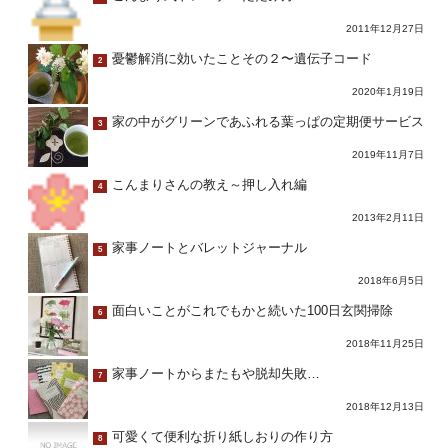
2011年12月27日
憂鬱解消に効いたことその２〜遺伝子コード
2
2020年1月19日
家の中がグリーンであふれる葉っぱの定期便サービス
3
2019年11月7日
こんまりさんの教え～押し入れ編
4
2013年2月11日
家事ノートとバレットジャーナル
5
2018年6月5日
面白いことがこれでもかと続いた100日玄関掃除
6
2018年11月25日
家事ノートからまたもや脱却失敗…
7
2018年12月13日
可愛くて便利な折り紙しおりの作り方
8