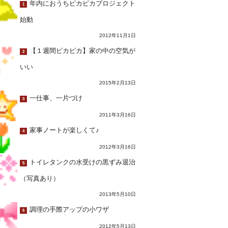
年内におうちピカピカプロジェクト
1
始動
2012年11月1日
【１週間ピカピカ】家の中の空気が
2
いい
2015年2月13日
一仕事、一片づけ
3
2011年3月16日
家事ノートが楽しくて♪
4
2012年3月16日
トイレタンクの水受けの黒ずみ退治
5
（写真あり）
2013年5月10日
調理の手際アップの小ワザ
6
2012年5月13日