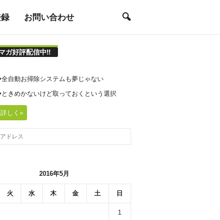
登録
お問い合わせ
マガ好評配信中!!
21◆全自動お掃除システムも夢じゃない
20◆ときめかないけど取っておくという選択
詳しく»
2016年5月
火
水
木
金
土
日
1