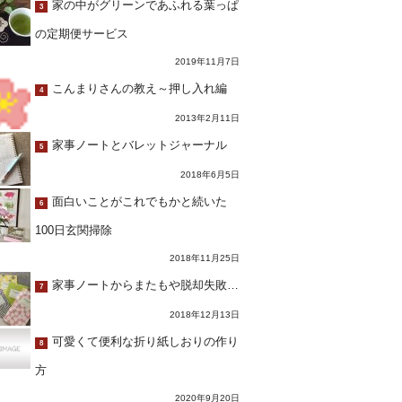
家の中がグリーンであふれる葉っぱ
3
の定期便サービス
2019年11月7日
こんまりさんの教え～押し入れ編
4
2013年2月11日
家事ノートとバレットジャーナル
5
2018年6月5日
面白いことがこれでもかと続いた
6
100日玄関掃除
2018年11月25日
家事ノートからまたもや脱却失敗…
7
2018年12月13日
可愛くて便利な折り紙しおりの作り
8
方
2020年9月20日