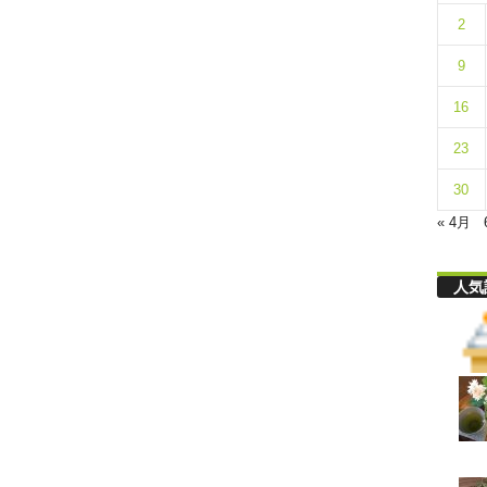
リ
2
9
舎
16
23
30
« 4月
人気