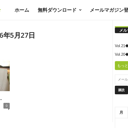
ホーム
無料ダウンロード
メールマガジン
暮
メル
ラ
6年5月27日
Vol.
シ
Vol.
もっと
ノ
ユ
.
0
ト
月