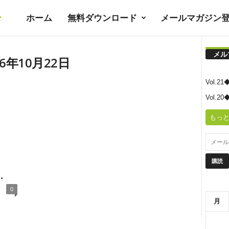
ホーム
無料ダウンロード
メールマガジン
暮
メル
ラ
6年10月22日
Vol.
シ
Vol.
もっと
ノ
ユ
.
0
ト
月