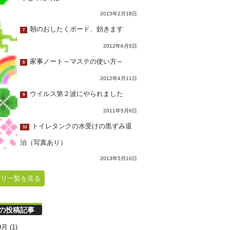
2015年2月18日
朝のおしたくボード、効きます
7
2012年6月5日
家事ノート～マステの使い方～
8
2012年4月11日
ウイルス第２波にやられました
9
2011年5月6日
トイレタンクの水受けの黒ずみ退
10
治（写真あり）
2013年5月10日
ゴリ一覧を見る
の投稿記事
9月
(1)