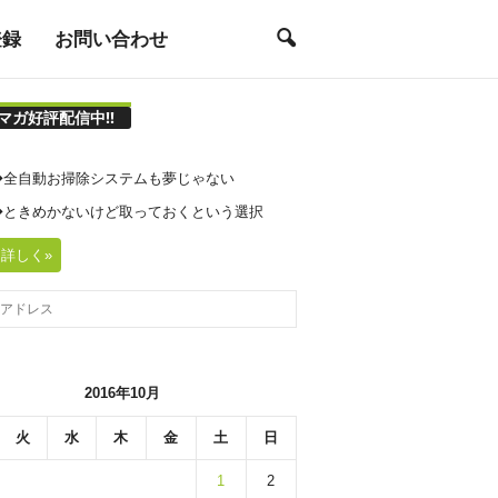
登録
お問い合わせ
マガ好評配信中!!
21◆全自動お掃除システムも夢じゃない
20◆ときめかないけど取っておくという選択
詳しく»
2016年10月
火
水
木
金
土
日
1
2