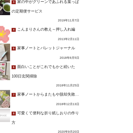
家の中がグリーンであふれる葉っぱ
3
の定期便サービス
2019年11月7日
こんまりさんの教え～押し入れ編
4
2013年2月11日
家事ノートとバレットジャーナル
5
2018年6月5日
面白いことがこれでもかと続いた
6
100日玄関掃除
2018年11月25日
家事ノートからまたもや脱却失敗…
7
2018年12月13日
可愛くて便利な折り紙しおりの作り
8
方
2020年9月20日