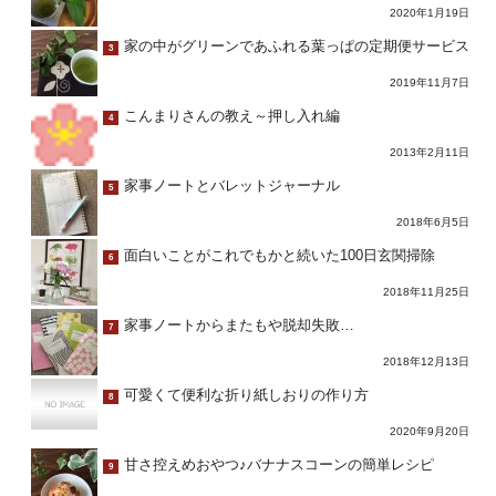
2020年1月19日
家の中がグリーンであふれる葉っぱの定期便サービス
3
2019年11月7日
こんまりさんの教え～押し入れ編
4
2013年2月11日
家事ノートとバレットジャーナル
5
2018年6月5日
面白いことがこれでもかと続いた100日玄関掃除
6
2018年11月25日
家事ノートからまたもや脱却失敗…
7
2018年12月13日
可愛くて便利な折り紙しおりの作り方
8
2020年9月20日
甘さ控えめおやつ♪バナナスコーンの簡単レシピ
9