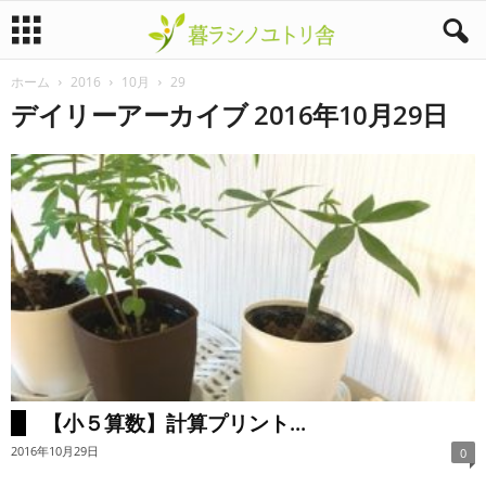
ホーム
2016
10月
29
暮
デイリーアーカイブ 2016年10月29日
ラ
シ
ノ
ユ
ト
リ
【小５算数】計算プリント...
舎
2016年10月29日
0