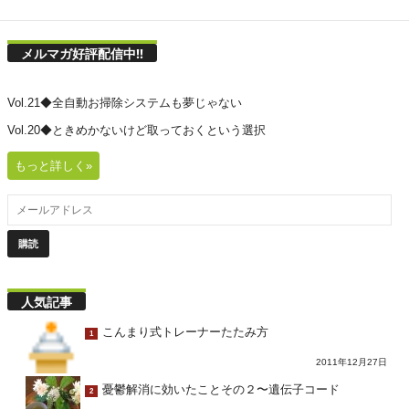
メルマガ好評配信中!!
Vol.21◆全自動お掃除システムも夢じゃない
Vol.20◆ときめかないけど取っておくという選択
もっと詳しく»
人気記事
こんまり式トレーナーたたみ方
1
2011年12月27日
憂鬱解消に効いたことその２〜遺伝子コード
2