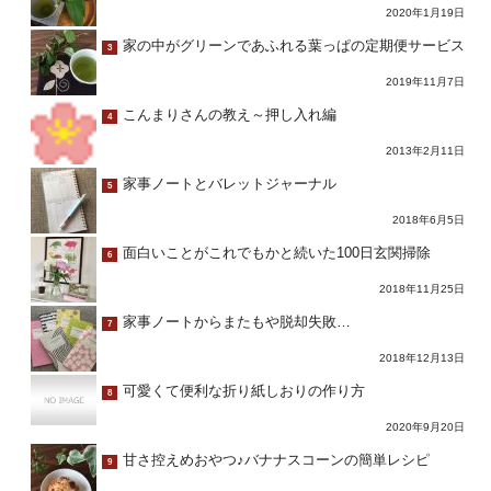
2020年1月19日
家の中がグリーンであふれる葉っぱの定期便サービス
3
2019年11月7日
こんまりさんの教え～押し入れ編
4
2013年2月11日
家事ノートとバレットジャーナル
5
2018年6月5日
面白いことがこれでもかと続いた100日玄関掃除
6
2018年11月25日
家事ノートからまたもや脱却失敗…
7
2018年12月13日
可愛くて便利な折り紙しおりの作り方
8
2020年9月20日
甘さ控えめおやつ♪バナナスコーンの簡単レシピ
9