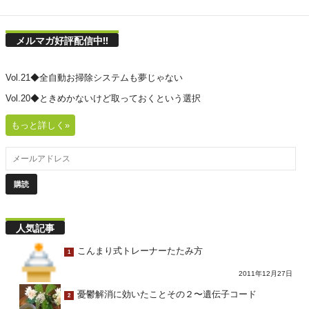
メルマガ好評配信中!!
Vol.21◆全自動お掃除システムも夢じゃない
Vol.20◆ときめかないけど取っておくという選択
もっと詳しく»
人気記事
こんまり式トレーナーたたみ方
1
2011年12月27日
憂鬱解消に効いたことその２〜遺伝子コード
2