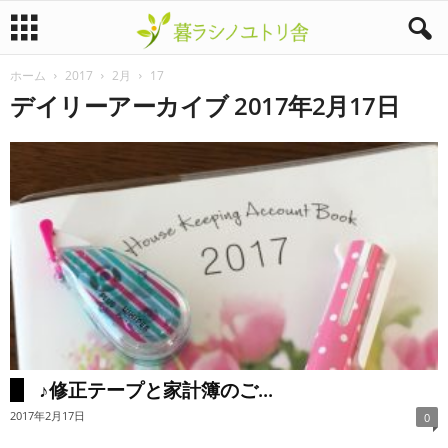
ホーム
2017
2月
17
暮
デイリーアーカイブ 2017年2月17日
ラ
シ
ノ
ユ
ト
リ
♪修正テープと家計簿のご...
舎
2017年2月17日
0