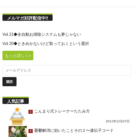
メルマガ好評配信中!!
Vol.21◆全自動お掃除システムも夢じゃない
Vol.20◆ときめかないけど取っておくという選択
もっと詳しく»
人気記事
こんまり式トレーナーたたみ方
1
2011年12月27日
憂鬱解消に効いたことその２〜遺伝子コード
2