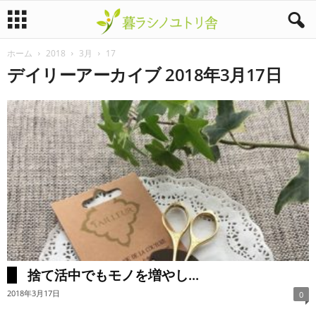
ホーム
2018
3月
17
暮
デイリーアーカイブ 2018年3月17日
ラ
シ
ノ
ユ
ト
リ
捨て活中でもモノを増やし...
舎
2018年3月17日
0