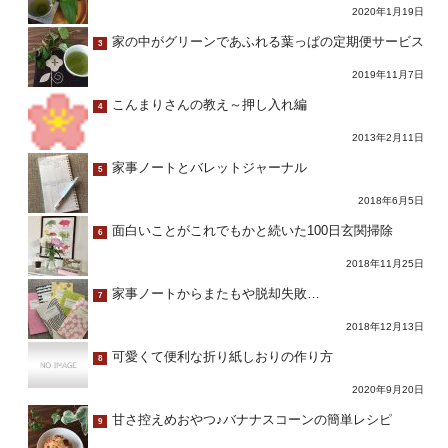
2020年1月19日
家の中がグリーンであふれる葉っぱの定期便サービス
3
2019年11月7日
こんまりさんの教え～押し入れ編
4
2013年2月11日
家事ノートとバレットジャーナル
5
2018年6月5日
面白いことがこれでもかと続いた100日玄関掃除
6
2018年11月25日
家事ノートからまたもや脱却失敗…
7
2018年12月13日
可愛くて便利な折り紙しおりの作り方
8
2020年9月20日
甘さ控えめおやつ♪バナナスコーンの簡単レシピ
9