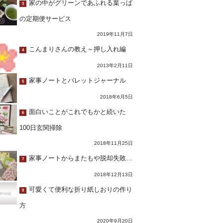
家の中がグリーンであふれる葉っぱ
3
の定期便サービス
2019年11月7日
こんまりさんの教え～押し入れ編
4
2013年2月11日
家事ノートとバレットジャーナル
5
2018年6月5日
面白いことがこれでもかと続いた
6
100日玄関掃除
2018年11月25日
家事ノートからまたもや脱却失敗…
7
2018年12月13日
可愛くて便利な折り紙しおりの作り
8
方
2020年9月20日