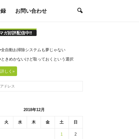
登録
お問い合わせ
マガ好評配信中!!
21◆全自動お掃除システムも夢じゃない
20◆ときめかないけど取っておくという選択
詳しく»
2018年12月
火
水
木
金
土
日
1
2