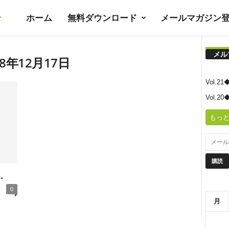
ホーム
無料ダウンロード
メールマガジン
暮
メル
ラ
8年12月17日
Vol.
シ
Vol.
もっと
ノ
ユ
.
0
ト
月