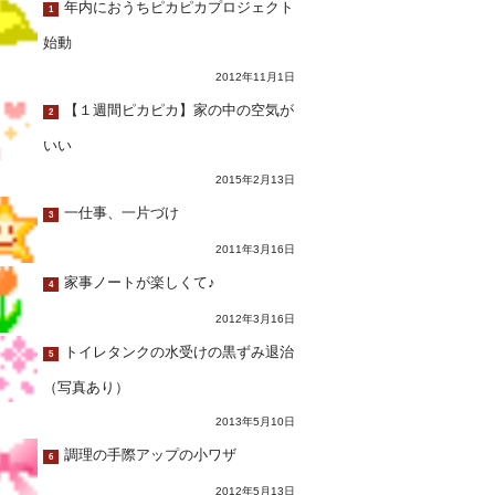
年内におうちピカピカプロジェクト
1
始動
2012年11月1日
【１週間ピカピカ】家の中の空気が
2
いい
2015年2月13日
一仕事、一片づけ
3
2011年3月16日
家事ノートが楽しくて♪
4
2012年3月16日
トイレタンクの水受けの黒ずみ退治
5
（写真あり）
2013年5月10日
調理の手際アップの小ワザ
6
2012年5月13日