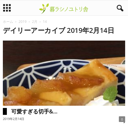
ホーム
2019
2月
14
暮
デイリーアーカイブ 2019年2月14日
ラ
シ
ノ
ユ
ト
リ
可愛すぎる切手&...
舎
2019年2月14日
0