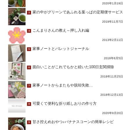
2020年1月19日
家の中がグリーンであふれる葉っぱの定期便サービス
3
2019年11月7日
こんまりさんの教え～押し入れ編
4
2013年2月11日
家事ノートとバレットジャーナル
5
2018年6月5日
面白いことがこれでもかと続いた100日玄関掃除
6
2018年11月25日
家事ノートからまたもや脱却失敗…
7
2018年12月13日
可愛くて便利な折り紙しおりの作り方
8
2020年9月20日
甘さ控えめおやつ♪バナナスコーンの簡単レシピ
9