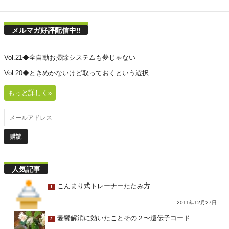
メルマガ好評配信中!!
Vol.21◆全自動お掃除システムも夢じゃない
Vol.20◆ときめかないけど取っておくという選択
もっと詳しく»
人気記事
こんまり式トレーナーたたみ方
1
2011年12月27日
憂鬱解消に効いたことその２〜遺伝子コード
2