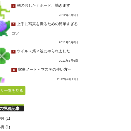
朝のおしたくボード、効きます
7
2012年6月5日
上手に写真を撮るための簡単すぎる
8
コツ
2011年6月8日
ウイルス第２波にやられました
9
2011年5月6日
家事ノート～マステの使い方～
10
2012年4月11日
ゴリ一覧を見る
の投稿記事
9月
(1)
6月
(1)