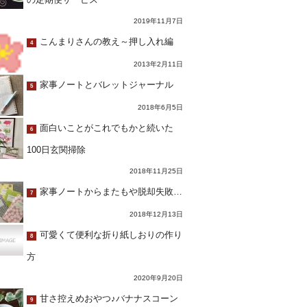
2019年11月7日
こんまりさんの教え～押し入れ編
4
2013年2月11日
家事ノートとバレットジャーナル
5
2018年6月5日
面白いことがこれでもかと続いた
6
100日玄関掃除
2018年11月25日
家事ノートからまたもや脱却失敗…
7
2018年12月13日
可愛くて便利な折り紙しおりの作り
8
方
2020年9月20日
甘さ控えめおやつ♪バナナスコーン
9