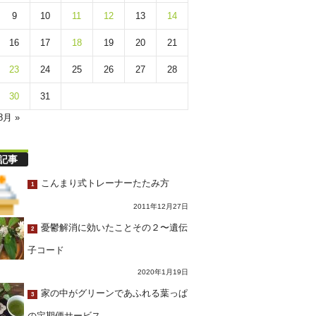
9
10
11
12
13
14
16
17
18
19
20
21
23
24
25
26
27
28
30
31
8月 »
記事
こんまり式トレーナーたたみ方
1
2011年12月27日
憂鬱解消に効いたことその２〜遺伝
2
子コード
2020年1月19日
家の中がグリーンであふれる葉っぱ
3
の定期便サービス