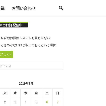
登録
お問い合わせ
マガ好評配信中!!
21◆全自動お掃除システムも夢じゃない
20◆ときめかないけど取っておくという選択
詳しく»
2019年7月
火
水
木
金
土
日
2
3
4
5
6
7