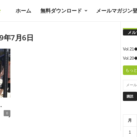
ホーム
無料ダウンロード
メールマガジン
暮
メル
ラ
9年7月6日
Vol.
シ
Vol.
もっと
ノ
ユ
.
0
ト
月
1