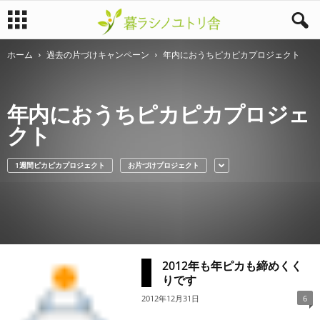
ホーム
過去の片づけキャンペーン
年内におうちピカピカプロジェクト
暮
ラ
年内におうちピカピカプロジェ
シ
クト
ノ
1週間ピカピカプロジェクト
お片づけプロジェクト
ユ
ト
リ
2012年も年ピカも締めくく
舎
りです
2012年12月31日
6