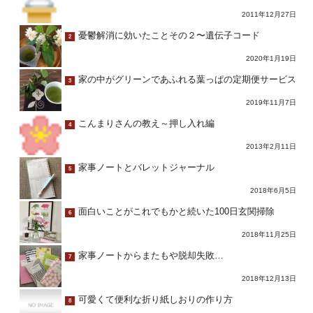
2011年12月27日
憂鬱解消に効いたことその２〜遺伝子コード
2
2020年1月19日
家の中がグリーンであふれる葉っぱの定期便サービス
3
2019年11月7日
こんまりさんの教え～押し入れ編
4
2013年2月11日
家事ノートとバレットジャーナル
5
2018年6月5日
面白いことがこれでもかと続いた100日玄関掃除
6
2018年11月25日
家事ノートからまたもや脱却失敗…
7
2018年12月13日
可愛くて便利な折り紙しおりの作り方
8