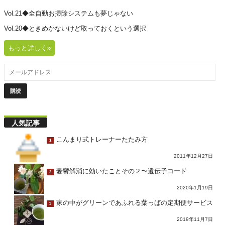
Vol.21◆全自動お掃除システムも夢じゃない
Vol.20◆ときめかないけど取っておくという選択
もっと詳しく»
人気記事
こんまり式トレーナーたたみ方
1
2011年12月27日
憂鬱解消に効いたことその２〜遺伝子コード
2
2020年1月19日
家の中がグリーンであふれる葉っぱの定期便サービス
3
2019年11月7日