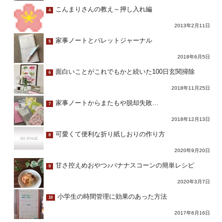
こんまりさんの教え～押し入れ編
4
2013年2月11日
家事ノートとバレットジャーナル
5
2018年6月5日
面白いことがこれでもかと続いた100日玄関掃除
6
2018年11月25日
家事ノートからまたもや脱却失敗…
7
2018年12月13日
可愛くて便利な折り紙しおりの作り方
8
2020年9月20日
甘さ控えめおやつ♪バナナスコーンの簡単レシピ
9
2020年3月7日
小学生の時間管理に効果のあった方法
10
2017年6月16日