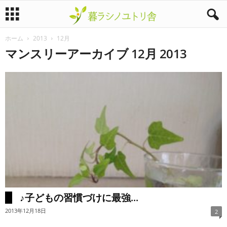
ホーム
2013
12月
暮
マンスリーアーカイブ 12月 2013
ラ
シ
ノ
ユ
ト
リ
♪子どもの習慣づけに最強...
舎
2013年12月18日
2