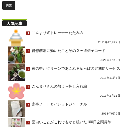
人気記事
こんまり式トレーナーたたみ方
1
2011年12月27日
憂鬱解消に効いたことその２〜遺伝子コード
2
2020年1月19日
家の中がグリーンであふれる葉っぱの定期便サービス
3
2019年11月7日
こんまりさんの教え～押し入れ編
4
2013年2月11日
家事ノートとバレットジャーナル
5
2018年6月5日
面白いことがこれでもかと続いた100日玄関掃除
6