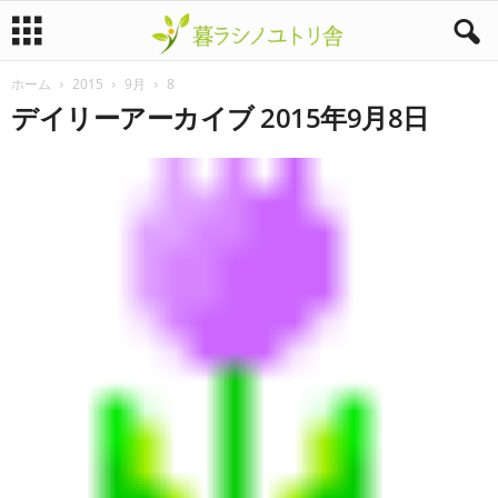
ホーム
2015
9月
8
暮
デイリーアーカイブ 2015年9月8日
ラ
シ
ノ
ユ
ト
リ
舎