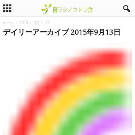
ホーム
2015
9月
13
暮
デイリーアーカイブ 2015年9月13日
ラ
シ
ノ
ユ
ト
リ
舎