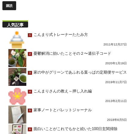
人気記事
こんまり式トレーナーたたみ方
1
2011年12月27日
憂鬱解消に効いたことその２〜遺伝子コード
2
2020年1月19日
家の中がグリーンであふれる葉っぱの定期便サービス
3
2019年11月7日
こんまりさんの教え～押し入れ編
4
2013年2月11日
家事ノートとバレットジャーナル
5
2018年6月5日
面白いことがこれでもかと続いた100日玄関掃除
6