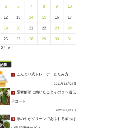
5
6
7
8
9
10
12
13
14
15
16
17
19
20
21
22
23
24
26
27
28
29
30
31
2月 »
記事
こんまり式トレーナーたたみ方
1
2011年12月27日
憂鬱解消に効いたことその２〜遺伝
2
子コード
2020年1月19日
家の中がグリーンであふれる葉っぱ
3
の定期便サービス