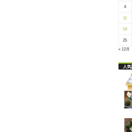
リ
4
11
舎
18
25
« 12月
人気