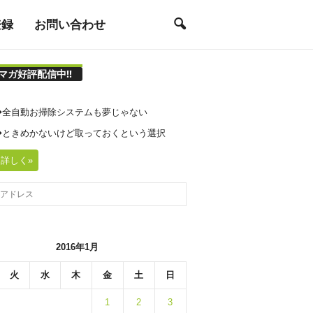
登録
お問い合わせ
マガ好評配信中!!
21◆全自動お掃除システムも夢じゃない
20◆ときめかないけど取っておくという選択
詳しく»
2016年1月
火
水
木
金
土
日
1
2
3