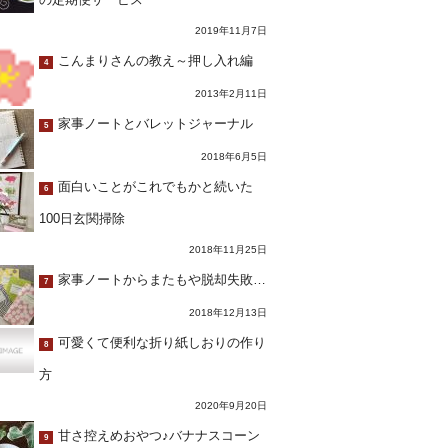
2019年11月7日
こんまりさんの教え～押し入れ編
4
2013年2月11日
家事ノートとバレットジャーナル
5
2018年6月5日
面白いことがこれでもかと続いた
6
100日玄関掃除
2018年11月25日
家事ノートからまたもや脱却失敗…
7
2018年12月13日
可愛くて便利な折り紙しおりの作り
8
方
2020年9月20日
甘さ控えめおやつ♪バナナスコーン
9