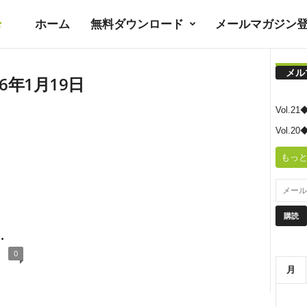
ホーム
無料ダウンロード
メールマガジン
暮
メル
ラ
6年1月19日
Vol.
シ
Vol.
もっと
ノ
ユ
.
0
ト
月