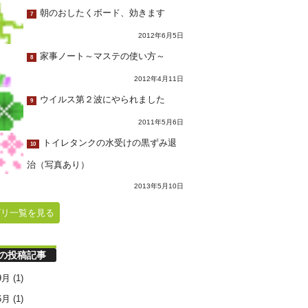
朝のおしたくボード、効きます
7
2012年6月5日
家事ノート～マステの使い方～
8
2012年4月11日
ウイルス第２波にやられました
9
2011年5月6日
トイレタンクの水受けの黒ずみ退
10
治（写真あり）
2013年5月10日
ゴリ一覧を見る
の投稿記事
9月
(1)
6月
(1)