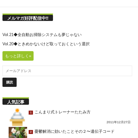
メルマガ好評配信中!!
Vol.21◆全自動お掃除システムも夢じゃない
Vol.20◆ときめかないけど取っておくという選択
もっと詳しく»
人気記事
こんまり式トレーナーたたみ方
1
2011年12月27日
憂鬱解消に効いたことその２〜遺伝子コード
2