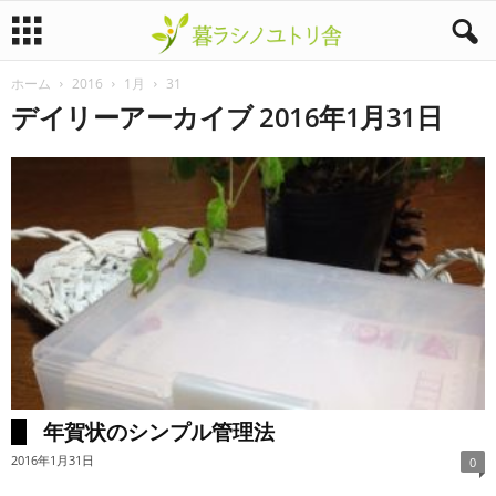
ホーム
2016
1月
31
暮
デイリーアーカイブ 2016年1月31日
ラ
シ
ノ
ユ
ト
リ
年賀状のシンプル管理法
舎
2016年1月31日
0