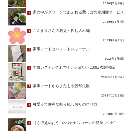
2020年1月19日
家の中がグリーンであふれる葉っぱの定期便サービス
3
2019年11月7日
こんまりさんの教え～押し入れ編
4
2013年2月11日
家事ノートとバレットジャーナル
5
2018年6月5日
面白いことがこれでもかと続いた100日玄関掃除
6
2018年11月25日
家事ノートからまたもや脱却失敗…
7
2018年12月13日
可愛くて便利な折り紙しおりの作り方
8
2020年9月20日
甘さ控えめおやつ♪バナナスコーンの簡単レシピ
9