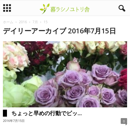
ホーム
2016
7月
15
暮
デイリーアーカイブ 2016年7月15日
ラ
シ
ノ
ユ
ト
リ
ちょっと早めの行動でビッ...
舎
2016年7月15日
0