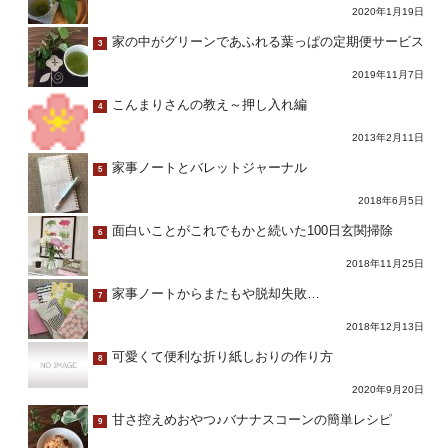
2020年1月19日
家の中がグリーンであふれる葉っぱの定期便サービス
3
2019年11月7日
こんまりさんの教え～押し入れ編
4
2013年2月11日
家事ノートとバレットジャーナル
5
2018年6月5日
面白いことがこれでもかと続いた100日玄関掃除
6
2018年11月25日
家事ノートからまたもや脱却失敗…
7
2018年12月13日
可愛くて便利な折り紙しおりの作り方
8
2020年9月20日
甘さ控えめおやつ♪バナナスコーンの簡単レシピ
9