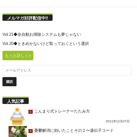
メルマガ好評配信中!!
Vol.21◆全自動お掃除システムも夢じゃない
Vol.20◆ときめかないけど取っておくという選択
もっと詳しく»
人気記事
こんまり式トレーナーたたみ方
1
2011年12月27日
憂鬱解消に効いたことその２〜遺伝子コード
2