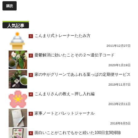
人気記事
こんまり式トレーナーたたみ方
1
2011年12月27日
憂鬱解消に効いたことその２〜遺伝子コード
2
2020年1月19日
家の中がグリーンであふれる葉っぱの定期便サービス
3
2019年11月7日
こんまりさんの教え～押し入れ編
4
2013年2月11日
家事ノートとバレットジャーナル
5
2018年6月5日
面白いことがこれでもかと続いた100日玄関掃除
6