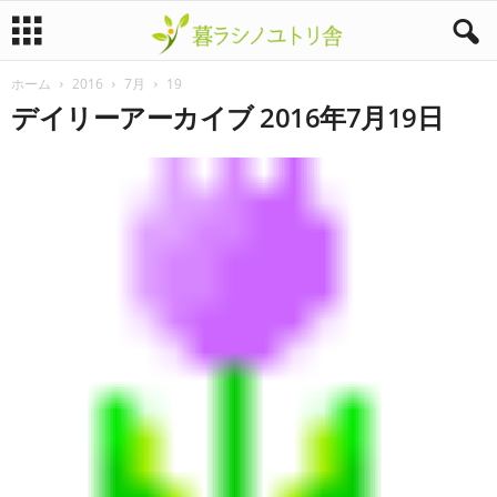
ホーム
2016
7月
19
暮
デイリーアーカイブ 2016年7月19日
ラ
シ
ノ
ユ
ト
リ
舎