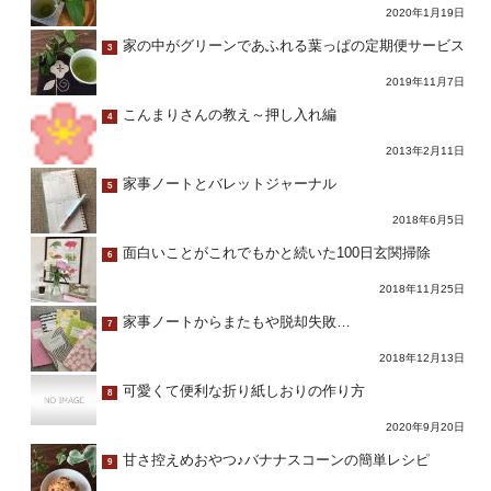
2020年1月19日
家の中がグリーンであふれる葉っぱの定期便サービス
3
2019年11月7日
こんまりさんの教え～押し入れ編
4
2013年2月11日
家事ノートとバレットジャーナル
5
2018年6月5日
面白いことがこれでもかと続いた100日玄関掃除
6
2018年11月25日
家事ノートからまたもや脱却失敗…
7
2018年12月13日
可愛くて便利な折り紙しおりの作り方
8
2020年9月20日
甘さ控えめおやつ♪バナナスコーンの簡単レシピ
9