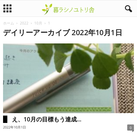
ホーム
2022
10月
1
暮
デイリーアーカイブ 2022年10月1日
ラ
シ
ノ
ユ
ト
リ
え、10月の目標もう達成...
舎
2022年10月1日
0