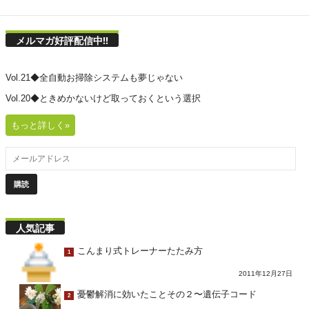
メルマガ好評配信中!!
Vol.21◆全自動お掃除システムも夢じゃない
Vol.20◆ときめかないけど取っておくという選択
もっと詳しく»
人気記事
こんまり式トレーナーたたみ方
1
2011年12月27日
憂鬱解消に効いたことその２〜遺伝子コード
2