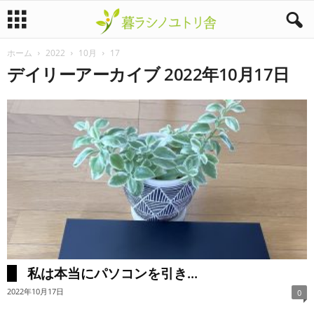
ホーム
2022
10月
17
暮
デイリーアーカイブ 2022年10月17日
ラ
シ
ノ
ユ
ト
リ
私は本当にパソコンを引き...
舎
2022年10月17日
0