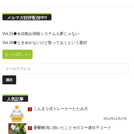
メルマガ好評配信中!!
Vol.21◆全自動お掃除システムも夢じゃない
Vol.20◆ときめかないけど取っておくという選択
もっと詳しく»
人気記事
こんまり式トレーナーたたみ方
1
2011年12月27日
憂鬱解消に効いたことその２〜遺伝子コード
2