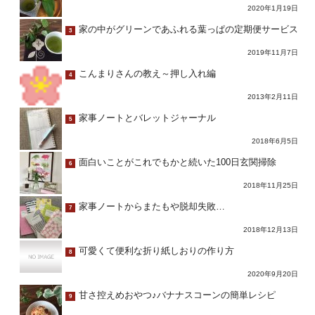
2020年1月19日
家の中がグリーンであふれる葉っぱの定期便サービス
3
2019年11月7日
こんまりさんの教え～押し入れ編
4
2013年2月11日
家事ノートとバレットジャーナル
5
2018年6月5日
面白いことがこれでもかと続いた100日玄関掃除
6
2018年11月25日
家事ノートからまたもや脱却失敗…
7
2018年12月13日
可愛くて便利な折り紙しおりの作り方
8
2020年9月20日
甘さ控えめおやつ♪バナナスコーンの簡単レシピ
9